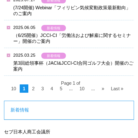
新着情報
(7/24開催) Webinar「フィリピン気候変動政策最新動向」
のご案内
2025.06.05
新着情報
（6/25開催）JCCI-CI「労働法および解雇に関するセミナ
ー」開催のご案内
2025.03.25
新着情報
第3回総領事杯（JACI&JCCI-CI合同ゴルフ大会）開催のご
案内
Page 1 of
10
1
2
3
4
5
...
10
...
»
Last »
新着情報
セブ日本人商工会議所